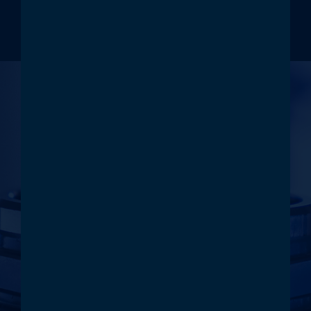
KONTAKT
GEMEINSAM
GROSSES
ERREICHEN
Treten Sie mit uns in Kontakt. In
einem persönlichen Gespräch
präsentieren wir Ihnen gerne die
Vorzüge unserer patentierten,
innovativen Heißkanallösung für Ihre
höhere Produktivität.